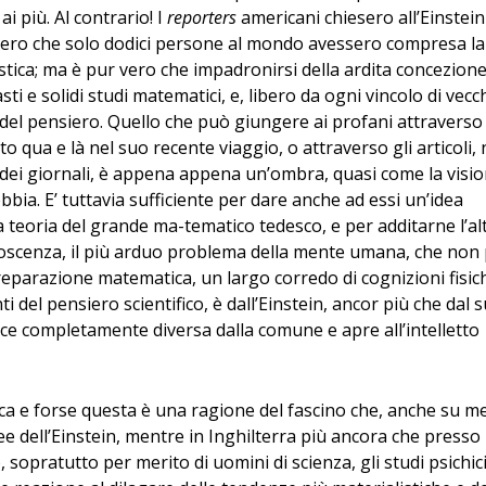
i più. Al contrario! I
reporters
americani chiesero all’Einstein
vero che solo dodici persone al mondo avessero compresa la
stica; ma è pur vero che impadronirsi della ardita concezion
ti e solidi studi matematici, e, libero da ogni vincolo di vecc
 del pensiero. Quello che può giungere ai profani attraverso 
o qua e là nel suo recente viaggio, o attraverso gli articoli,
dei giornali, è appena appena un’ombra, quasi come la visi
bia. E’ tuttavia sufficiente per dare anche ad essi un’idea
la teoria del grande ma-tematico tedesco, e per additarne l’al
onoscenza, il più arduo problema della mente umana, che non
parazione matematica, un largo corredo di cognizioni fisic
del pensiero scientifico, è dall’Einstein, ancor più che dal 
ce completamente diversa dalla comune e apre all’intelletto
sica e forse questa è una ragione del fascino che, anche su m
ee dell’Einstein, mentre in Inghilterra più ancora che presso
, sopratutto per merito di uomini di scienza, gli studi psichici