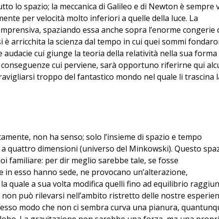
 tutto lo spazio; la meccanica di Galileo e di Newton è sempre 
nte per velocità molto inferiori a quelle della luce. La
comprensiva, spaziando essa anche sopra l’enorme congerie 
ui si è arricchita la scienza dal tempo in cui quei sommi fondar
e audacie cui giunge la teoria della relatività nella sua forma
ti conseguenze cui perviene, sarà opportuno riferirne qui alc
avigliarsi troppo del fantastico mondo nel quale li trascina l
atamente, non ha senso; solo l’insieme di spazio e tempo
à a quattro dimensioni (universo del Minkowski). Questo spa
i familiare: per dir meglio sarebbe tale, se fosse
he in esso hanno sede, ne provocano un’alterazione,
a quale a sua volta modifica quelli fino ad equilibrio raggiun
non può rilevarsi nell’ambito ristretto delle nostre esperien
o stesso modo che non ci sembra curva una pianura, quantunq