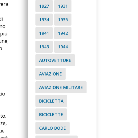
vera
1927
1931
di
1934
1935
ono
1941
1942
 più
une,
1943
1944
a
AUTOVETTURE
AVIAZIONE
AVIAZIONE MILITARE
zio
BICICLETTA
BICICLETTE
to.
ze,
CARLO BODE
ue