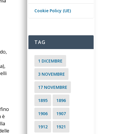
lla
Cookie Policy (UE)
TAG
ndo,
a
1 DICEMBRE
a),
elli
3 NOVEMBRE
17 NOVEMBRE
1895
1896
rfino
1906
1907
n è
lla
1912
1921
delle