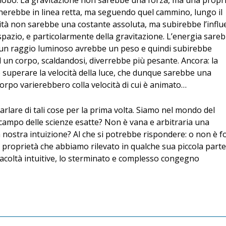
 globo. La gravitazione non sarebbe una forza, ma una propr
gherebbe in linea retta, ma seguendo quel cammino, lungo il
ità non sarebbe una costante assoluta, ma subirebbe l’infl
o spazio, e particolarmente della gravitazione. L’energia sare
e un raggio luminoso avrebbe un peso e quindi subirebbe
ed un corpo, scaldandosi, diverrebbe più pesante. Ancora: la
e superare la velocità della luce, che dunque sarebbe una
 corpo varierebbero colla velocità di cui è animato…
rlare di tali cose per la prima volta. Siamo nel mondo del
 campo delle scienze esatte? Non è vana e arbitraria una
a nostra intuizione? Al che si potrebbe rispondere: o non è f
 proprietà che abbiamo rilevato in qualche sua piccola parte
 facoltà intuitive, lo sterminato e complesso congegno