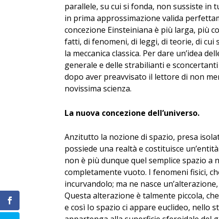
parallele, su cui si fonda, non sussiste in
in prima approssimazione valida perfettame
concezione Einsteiniana è più larga, più 
fatti, di fenomeni, di leggi, di teorie, di c
la meccanica classica. Per dare un’idea dell
generale e delle strabilianti e sconcertan
dopo aver preavvisato il lettore di non mer
novissima scienza.
La nuova concezione dell’universo.
Anzitutto la nozione di spazio, presa isol
possiede una realtà e costituisce un’entit
non è più dunque quel semplice spazio a no
completamente vuoto. I fenomeni fisici, c
incurvandolo; ma ne nasce un’alterazione, l
Questa alterazione è talmente piccola, che 
e così Io spazio ci appare euclideo, nell