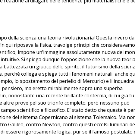
ale reazione al dilagare delle tendenze più materialistiche e de
mpo della scienza una teoria rivoluzionaria! Questa invero da
fin qui riposava la fisica, travolge principi che consideravamo
 scientifico, impone un’immagine assolutamente nuova del mo
tà intuitive. Si spiega dunque l’opposizione che la nuova teori
ha battezzata un giuoco dello spirito, il futurismo della scienz
, perchè collega e spiega tutti i fenomeni naturali, anche qu
empio, lo spostamento del perielio di Mercurio) e li inquadra
tro pensiero, ma eretto mirabilmente sopra una superba
ein, nonostante una recente brillante conferma, di cui già fu
re altre prove pel suo trionfo completo; però nessuno può
mpo scientifico e filosofico. E’ stato detto che questa è pe
tuzione del sistema Copernicano al sistema Tolemaico. Ma no
tro Galileo, contro Newton, contro questi eccelsi luminari de
 di essere rigorosamente logica, pur se il famoso postulato 