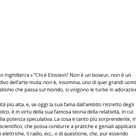
o in Inghilterra ».”Chi è Einstein? Non è un boxeur, non è un
divo dell’arte muta; non è, insomma, uno di quei grandi uomi
rialismo che passa sul mondo, si volgono le turbe in adorazio
tà più alta, e, se oggi la sua fama dall’ambito ristretto degli
co, è in virtù della sua famosa teoria della relatività, in cui
della potenza speculativa. La cosa è tanto più sorprendente, i
cientifico, che possa condurre a pratiche e geniali applicazi
 elettriche, il radio, ecc., o di questione, che, pur essendo