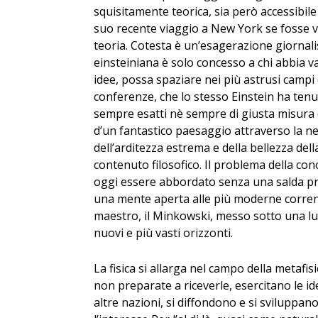
squisitamente teorica, sia però accessibile a
suo recente viaggio a New York se fosse 
teoria. Cotesta è un’esagerazione giornali
einsteiniana è solo concesso a chi abbia vas
idee, possa spaziare nei più astrusi campi
conferenze, che lo stesso Einstein ha tenut
sempre esatti nè sempre di giusta misura 
d’un fantastico paesaggio attraverso la neb
dell’arditezza estrema e della bellezza del
contenuto filosofico. Il problema della c
oggi essere abbordato senza una salda pre
una mente aperta alle più moderne correnti 
maestro, il Minkowski, messo sotto una lu
nuovi e più vasti orizzonti.
La fisica si allarga nel campo della metafi
non preparate a riceverle, esercitano le id
altre nazioni, si diffondono e si sviluppano