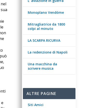
L’ aviazione in guerra
 nel
 sua
Monoplano Vendóme
e
hie
Mitragliatrice da 1800
le
colpi al minuto
 non
one
LA SCARPA RICURVA
to
La redenzione di Napoli
 può
he,
Una macchina da
suo
scrivere musica
enti
ALTRE PAGINE
 e
Siti Amici