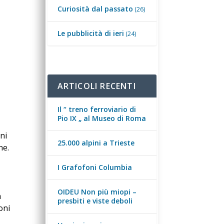
Curiosità dal passato
(26)
Le pubblicità di ieri
(24)
ARTICOLI RECENTI
Il “ treno ferroviario di
Pio IX „ al Museo di Roma
ni
25.000 alpini a Trieste
ne.
I Grafofoni Columbia
OIDEU Non più miopi –
n
presbiti e viste deboli
oni