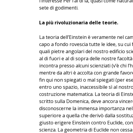
l’interesse Per l’al di là, quasi come natur
sete di godimenti.
La più rivoluzionaria delle teorie.
La teoria dell’Einstein è veramente nel ca
capo a fondo rovescia tutte le idee, su cui 
quali pietre angolari del nostro edificio
al di fuori e al di sopra delle nostre facol
incontra presso alcuni scienziati (v’è chi l’
mentre da altri è accolta con grande favore
fin qui non spiegati o mal spiegati (per es
entro uno spazio, inaccessibile sì al nos
costruzione matematica. La teoria di Einst
scritto sulla Domenica, deve ancora vince
disconoscerne la immensa importanza nel ca
superiore a quella che derivò dalla sosti
giusto erigere Einstein contro Euclide, con
scienza. La geometria di Euclide non cessa