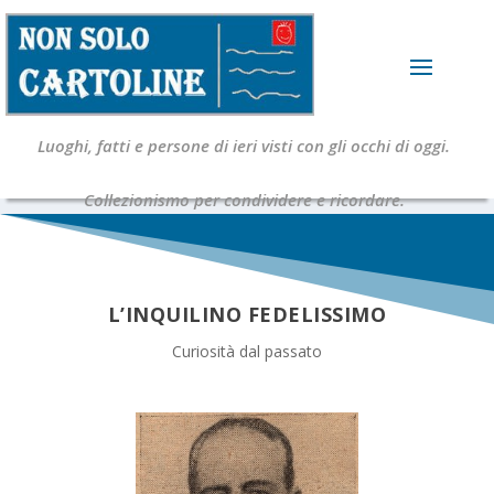
Luoghi, fatti e persone di ieri visti con gli occhi di oggi.
Collezionismo per condividere e ricordare.
L’INQUILINO FEDELISSIMO
Curiosità dal passato