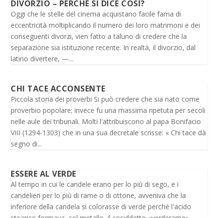
DIVORZIO – PERCHÉ SI DICE COSÌ?
Oggi che le stelle del cinema acquistano facile fama di
eccentricità moltiplicando il numero dei loro matrimoni e dei
conseguenti divorzi, vien fatto a taluno di credere che la
separazione sia istituzione recente. In realtà, il divorzio, dal
latino divertere, —...
CHI TACE ACCONSENTE
Piccola storia dei proverbi Si può credere che sia nato come
proverbio popolare; invece fu una massima ripetuta per secoli
nelle aule dei tribunali. Molti l'attribuiscono al papa Bonifacio
VIII (1294-1303) che in una sua decretale scrisse: « Chi tace dà
segno di...
ESSERE AL VERDE
Al tempo in cui le candele erano per lo più di sego, e i
candelieri per lo più di rame o di ottone, avveniva che la
inferiore della candela si colorasse di verde perché l'acido
stearico formava, col metallo, il cosiddetto «verderame».