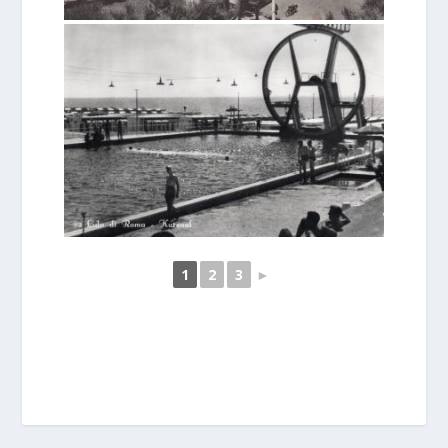
1
2
3
►