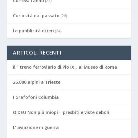
Correva l'anno
(23)
Curiosità dal passato
(26)
Le pubblicità di ieri
(24)
ARTICOLI RECENTI
Il “ treno ferroviario di Pio IX „ al Museo di Roma
25.000 alpini a Trieste
I Grafofoni Columbia
OIDEU Non più miopi – presbiti e viste deboli
L’ aviazione in guerra