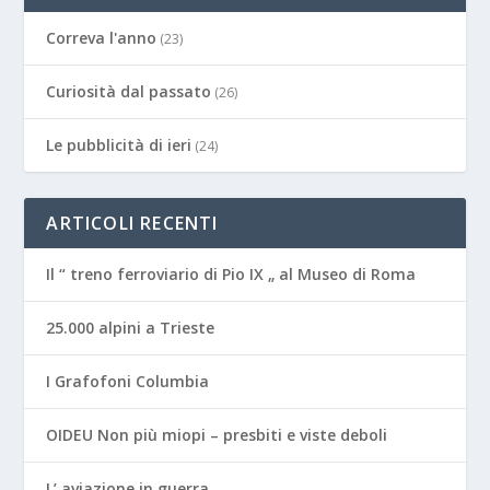
Correva l'anno
(23)
Curiosità dal passato
(26)
Le pubblicità di ieri
(24)
ARTICOLI RECENTI
Il “ treno ferroviario di Pio IX „ al Museo di Roma
25.000 alpini a Trieste
I Grafofoni Columbia
OIDEU Non più miopi – presbiti e viste deboli
L’ aviazione in guerra