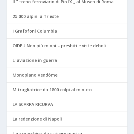
Il “ treno ferroviario di Pio IX „ al Museo di Roma
25.000 alpini a Trieste
I Grafofoni Columbia
OIDEU Non più miopi – presbiti e viste deboli
L’ aviazione in guerra
Monoplano Vendóme
Mitragliatrice da 1800 colpi al minuto
LA SCARPA RICURVA
La redenzione di Napoli
Una macchina da scrivere musica