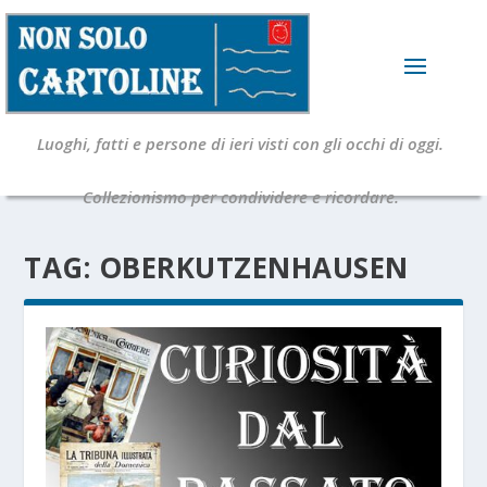
Luoghi, fatti e persone di ieri visti con gli occhi di oggi.
Collezionismo per condividere e ricordare.
TAG:
OBERKUTZENHAUSEN