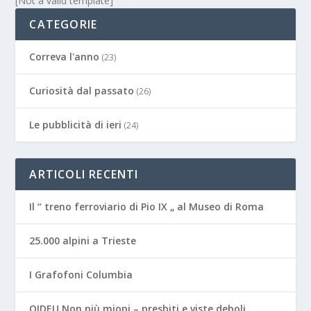
[Not a valid template]
CATEGORIE
Correva l'anno
(23)
Curiosità dal passato
(26)
Le pubblicità di ieri
(24)
ARTICOLI RECENTI
Il “ treno ferroviario di Pio IX „ al Museo di Roma
25.000 alpini a Trieste
I Grafofoni Columbia
OIDEU Non più miopi – presbiti e viste deboli