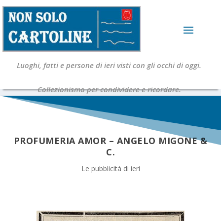
Luoghi, fatti e persone di ieri visti con gli occhi di oggi.
Collezionismo per condividere e ricordare.
PROFUMERIA AMOR – ANGELO MIGONE &
C.
Le pubblicità di ieri