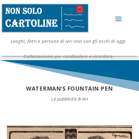
Luoghi, fatti e persone di ieri visti con gli occhi di oggi.
Collezionismo per condividere e ricordare.
WATERMAN’S FOUNTAIN PEN
Le pubblicità di ieri