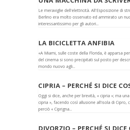
UNA MACCHINA DA SCRIVE
Le meraviglie dell'elettricità. All'Esposizione d
Berlino era molto osservato ed ammirato un nuov
interessantissimo per gli autori...
LA BICICLETTA ANFIBIA
«A Miami, sulle coste della Florida, è apparsa per 
del cinema si sono precipitati sul posto per descr
mondo nuovo agli...
CIPRIA – PERCHÉ SI DICE CO
Oggi si dice, anche per brevità, « cipria »; ma un
cipria », facendo così allusione all'isola di Cipro
perciò « Ciprigna...
DIVORZIO – PERCHÉ SI DICE 